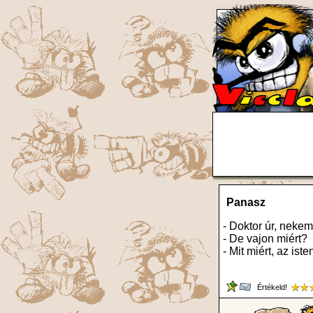
Panasz
- Doktor úr, nek
- De vajon miért?
- Mit miért, az isten
Értékeld!