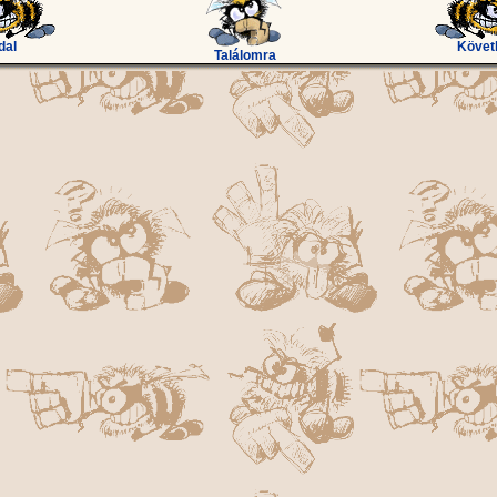
dal
Követ
Találomra