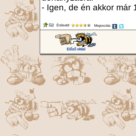
- Igen, de én akkor már 
Értékeld!
Megosztás:
Előző oldal