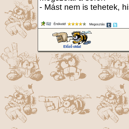
- Mást nem is tehetek, h
Értékeld!
Megosztás:
Előző oldal