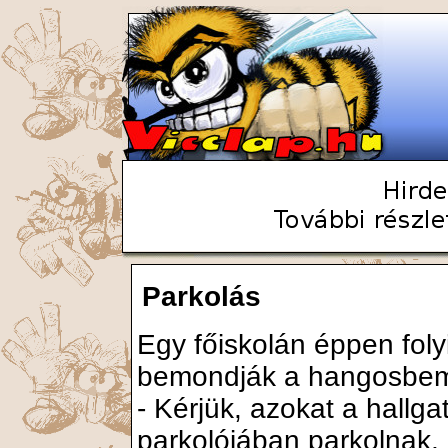
Parkolás
Egy főiskolán éppen foly
bemondják a hangosbe
- Kérjük, azokat a hallgat
parkolójában parkolnak,