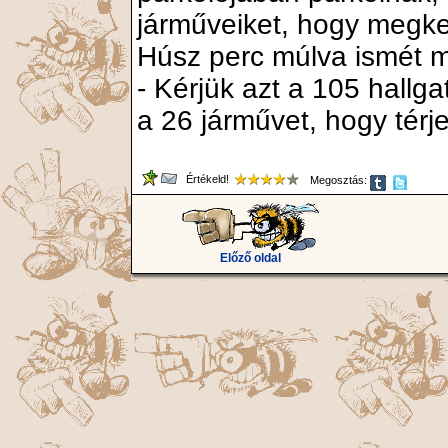
járműveiket, hogy megke
Húsz perc múlva ismét 
- Kérjük azt a 105 hallgat
a 26 járművet, hogy térj
Értékeld!
Megosztás:
Előző oldal