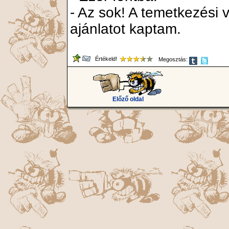
- Az sok! A temetkezési 
ajánlatot kaptam.
Értékeld!
Megosztás:
Előző oldal