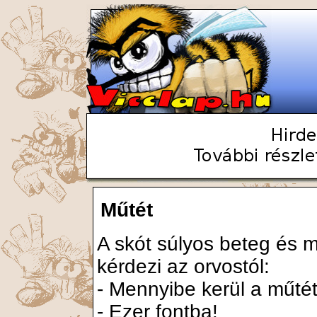
Műtét
A skót súlyos beteg és m
kérdezi az orvostól:
- Mennyibe kerül a műté
- Ezer fontba!