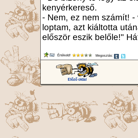
kenyérkereső.
- Nem, ez nem számít! - v
loptam, azt kiáltotta utá
először eszik belőle!" 
Értékeld!
Megosztás:
Előző oldal