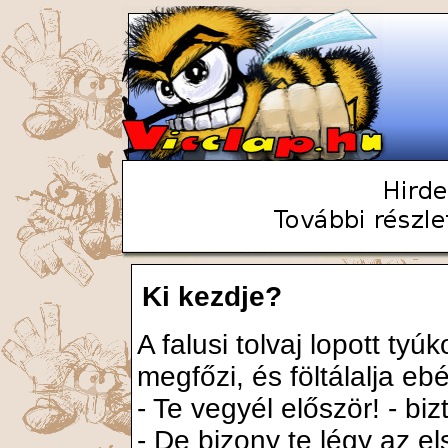
Ki kezdje?
A falusi tolvaj lopott ty
megfőzi, és föltálalja eb
- Te vegyél először! - biz
- De bizony te légy az el