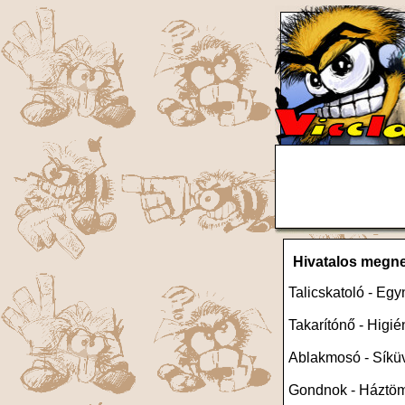
Hivatalos megn
Talicskatoló - Eg
Takarítónő - Higi
Ablakmosó - Síküv
Gondnok - Háztö