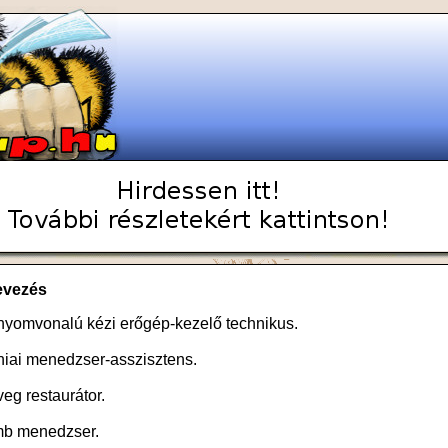
evezés
ynyomvonalú kézi erőgép-kezelő technikus.
éniai menedzser-asszisztens.
eg restaurátor.
mb menedzser.