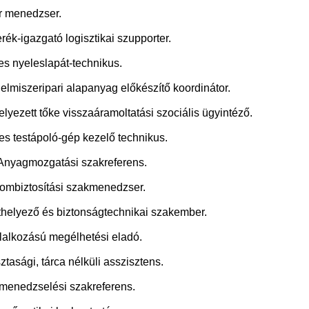
or menedzser.
ék-igazgató logisztikai szupporter.
es nyeleslapát-technikus.
elmiszeripari alapanyag előkészítő koordinátor.
lyezett tőke visszaáramoltatási szociális ügyintéző.
es testápoló-gép kezelő technikus.
nyagmozgatási szakreferens.
lombiztosítási szakmenedzser.
áthelyező és biztonságtechnikai szakember.
lalkozású megélhetési eladó.
ztasági, tárca nélküli asszisztens.
menedzselési szakreferens.