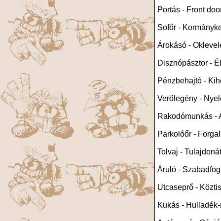
Portás - Front do
Sofőr - Kormányker
Árokásó - Oklevel
Disznópásztor - Él
Pénzbehajtó - Kihe
Verőlegény - Nyel
Rakodómunkás - A
Parkolóőr - Forga
Tolvaj - Tulajdon
Áruló - Szabadfog
Utcaseprő - Köztis
Kukás - Hulladék-