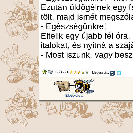
Ezután üldögélnek egy fé
tölt, majd ismét megszóla
- Egészségünkre!
Eltelik egy újabb fél óra,
italokat, és nyitná a sz
- Most iszunk, vagy bes
Értékeld!
Megosztás:
Előző oldal