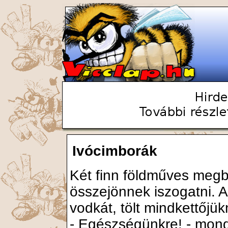
Ivócimborák
Két finn földműves megb
összejönnek iszogatni. 
vodkát, tölt mindkettőjük
- Egészségünkre! - mond