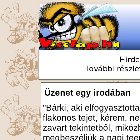
Üzenet egy irodában
"Bárki, aki elfogyasztotta
flakonos tejet, kérem, n
zavart tekintetből, mikö
megbeszéljük a napi tee