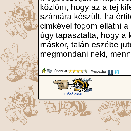
közlöm, hogy az a tej ki
számára készült, ha érti
cimkével fogom ellátni a
úgy tapasztalta, hogy a k
máskor, talán eszébe juto
megmondani neki, mennyi
Értékeld!
Megosztás:
Előző oldal