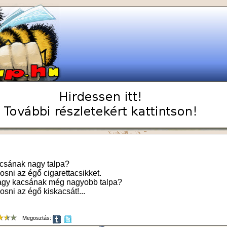
kacsának nagy talpa?
posni az égő cigarettacsikket.
nagy kacsának még nagyobb talpa?
osni az égő kiskacsát!...
Megosztás: