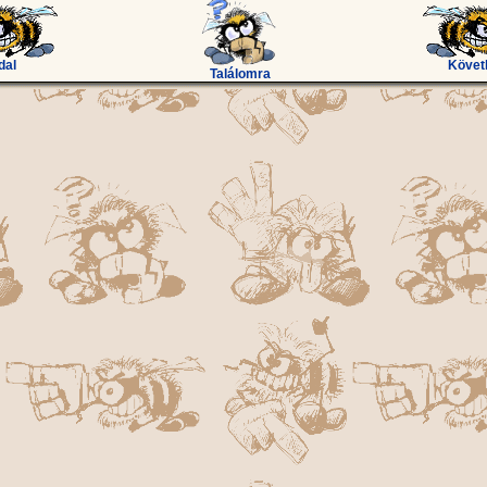
dal
Követ
Találomra