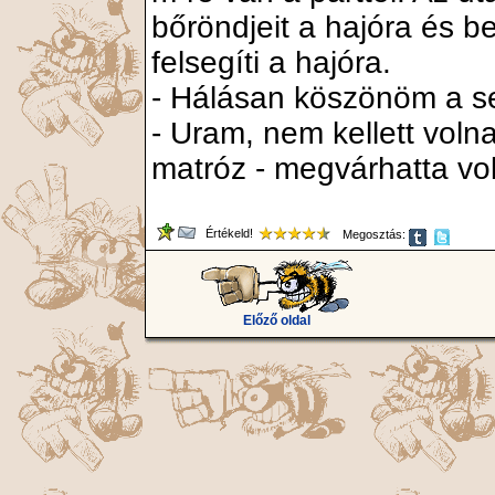
bőröndjeit a hajóra és b
felsegíti a hajóra.
- Hálásan köszönöm a se
- Uram, nem kellett volna
matróz - megvárhatta vol
Értékeld!
Megosztás:
Előző oldal