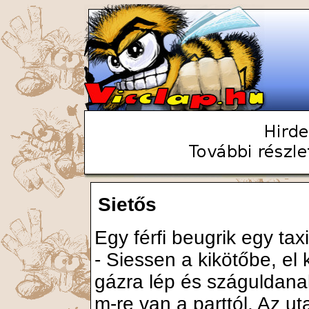
Sietős
Egy férfi beugrik egy ta
- Siessen a kikötőbe, el 
gázra lép és száguldana
m-re van a parttól. Az uta