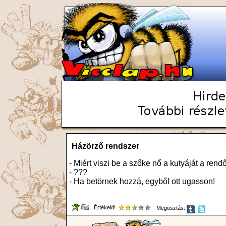
Házörző rendszer
- Miért viszi be a szőke nő a kutyáját a ren
- ???
- Ha betörnek hozzá, egyből ott ugasson!
Értékeld!
Megosztás: