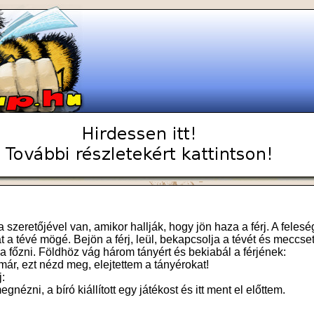
szeretőjével van, amikor hallják, hogy jön haza a férj. A feles
ját a tévé mögé. Bejön a férj, leül, bekapcsolja a tévét és meccse
 főzni. Földhöz vág három tányért és bekiabál a férjének:
 már, ezt nézd meg, elejtettem a tányérokat!
j:
gnézni, a bíró kiállított egy játékost és itt ment el előttem.