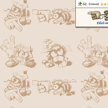
Értékeld!
Előző ol