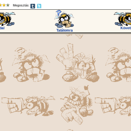
Megosztás:
dal
Követ
Találomra