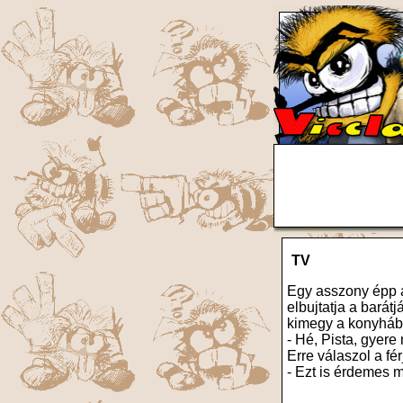
TV
Egy asszony épp a 
elbujtatja a barát
kimegy a konyhába
- Hé, Pista, gyere
Erre válaszol a fér
- Ezt is érdemes me