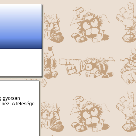
ég gyorsan
t néz. A felesége