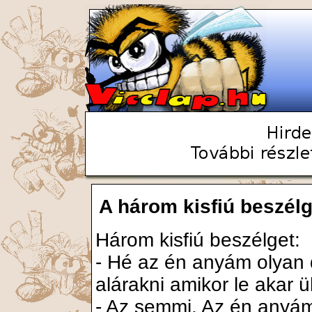
A három kisfiú beszélg
Három kisfiú beszélget:
- Hé az én anyám olyan d
alárakni amikor le akar ül
- Az semmi. Az én anyám