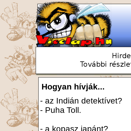
Hogyan hívják...
- az Indián detektívet?
- Puha Toll.
- a kopasz japánt?