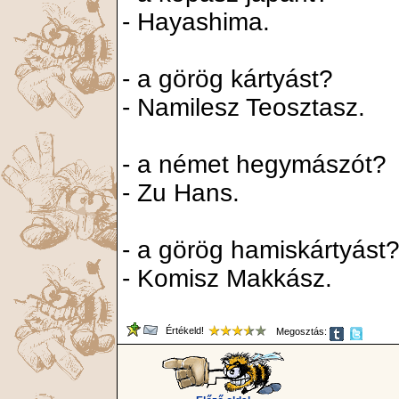
- Hayashima.
- a görög kártyást?
- Namilesz Teosztasz.
- a német hegymászót?
- Zu Hans.
- a görög hamiskártyást
- Komisz Makkász.
Értékeld!
Megosztás: