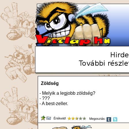
Zöldség
- Melyik a legjobb zöldség?
- ???
- A best-zeller.
Értékeld!
Megosztás: