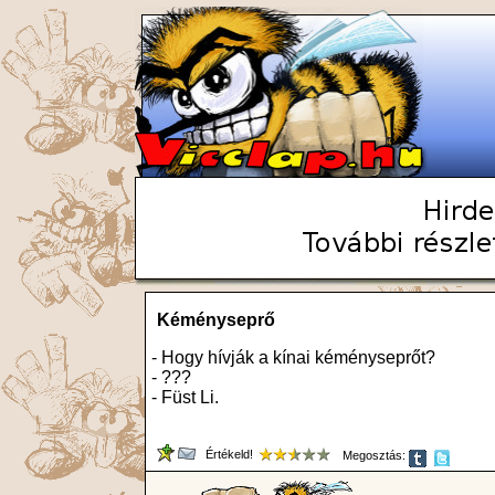
Kéményseprő
- Hogy hívják a kínai kéményseprőt?
- ???
- Füst Li.
Értékeld!
Megosztás: