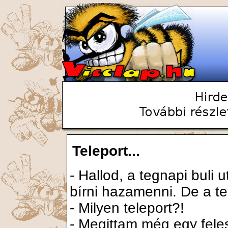
Teleport...
- Hallod, a tegnapi buli
bírni hazamenni. De a te
- Milyen teleport?!
- Megittam még egy feles