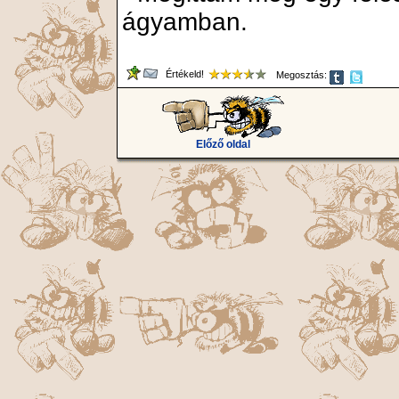
ágyamban.
Értékeld!
Megosztás:
Előző oldal