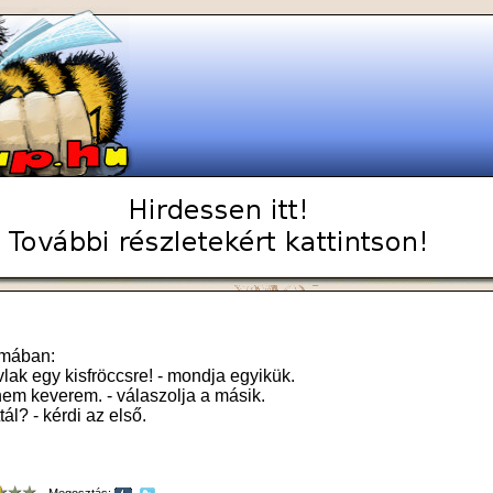
smában:
vlak egy kisfröccsre! - mondja egyikük.
nem keverem. - válaszolja a másik.
ttál? - kérdi az első.