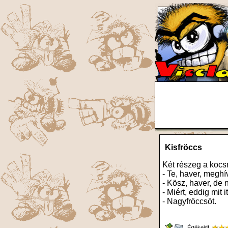
Kisfröccs
Két részeg a koc
- Te, haver, meghí
- Kösz, haver, de 
- Miért, eddig mit i
- Nagyfröccsöt.
Értékeld!