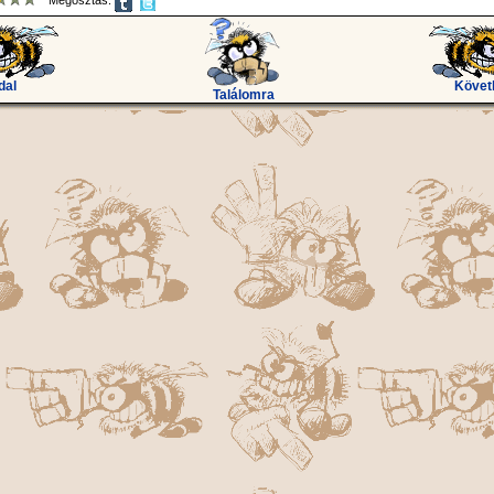
Megosztás:
dal
Követ
Találomra