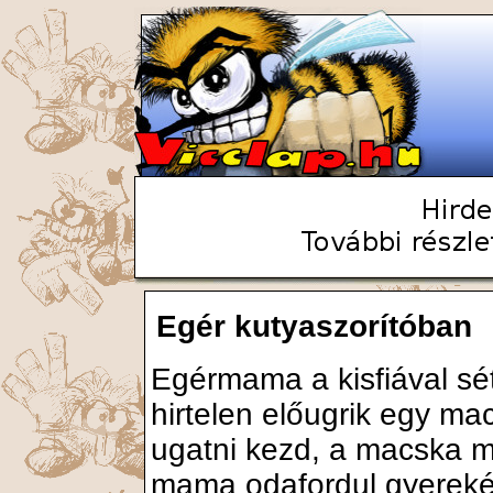
Egér kutyaszorítóban
Egérmama a kisfiával sét
hirtelen előugrik egy ma
ugatni kezd, a macska me
mama odafordul gyerek