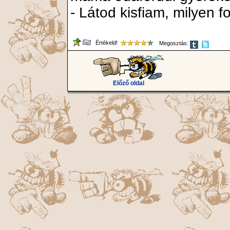
- Látod kisfiam, milyen f
Értékeld!
Megosztás:
Előző oldal