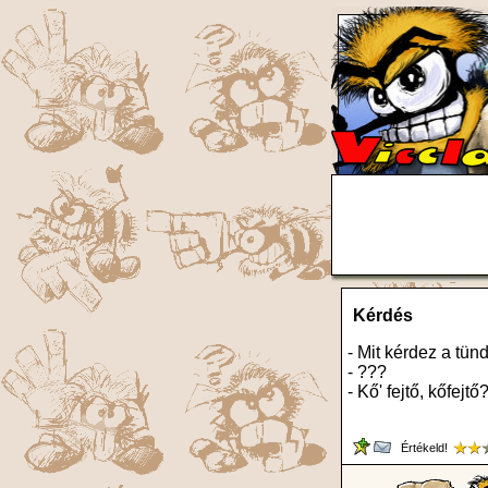
Kérdés
- Mit kérdez a tün
- ???
- Kő' fejtő, kőfejtő
Értékeld!