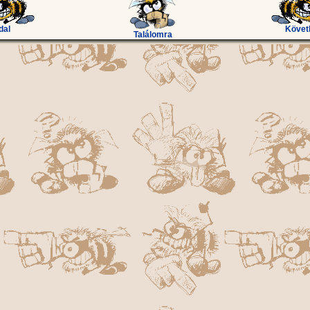
dal
Követ
Találomra