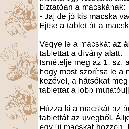
biztatóan a macskának:
- Jaj de jó kis macska vag
Ejtse a tablettát a macs
Vegye le a macskát az á
tablettát a dívány alatt.
Ismételje meg az 1. sz. a
hogy most szorítsa le a 
kezével, a hátsókat meg
tablettát a jobb mutatóu
Húzza ki a macskát az ág
tablettát az üvegből. Áll
egy új macskát hozzon. Is