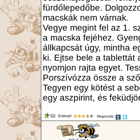
fürdőlepedőbe. Dolgozzo
macskák nem várnak.
Vegye megint fel az 1. sz
a macska fejéhez. Gye
állkapcsát úgy, mintha e
ki. Ejtse bele a tablett
nyomjon rajta egyet. Tes
Porszívózza össze a sző
Tegyen egy kötést a seb
egy aszpirint, és feküdjö
Értékeld!
Megosztás: