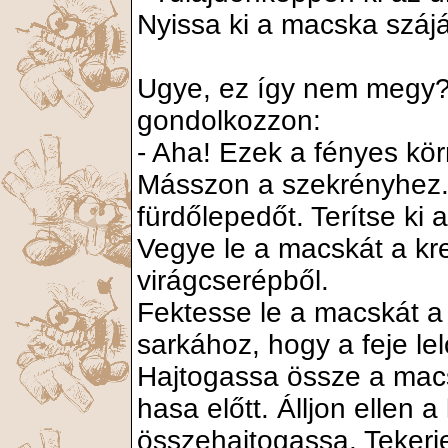
Nyissa ki a macska száját,
Ugye, ez így nem megy
gondolkozzon:
- Aha! Ezek a fényes kö
Másszon a szekrényhez.
fürdőlepedőt. Terítse ki 
Vegye le a macskát a kre
virágcserépből.
Fektesse le a macskát a 
sarkához, hogy a feje le
Hajtogassa össze a macs
hasa előtt. Álljon ellen 
összehajtogassa. Tekerj