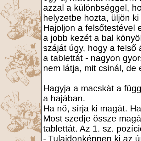
azzal a különbséggel, h
helyzetbe hozta, üljön ki
Hajoljon a felsőtestével
a jobb kezét a bal könyö
száját úgy, hogy a felső 
a tablettát - nagyon gyor
nem látja, mit csinál, de
Hagyja a macskát a függö
a hajában.
Ha nő, sírja ki magát. Ha 
Most szedje össze magát
tablettát. Az 1. sz. pozí
- Tulajdonképpen ki az ú