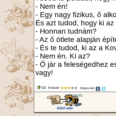
- Nem én!
- Egy nagy fizikus, ő alk
És azt tudod, hogy ki 
- Honnan tudnám?
- Az ő ötlete alapján épí
- És te tudod, ki az a K
- Nem én. Ki az?
- Ő jár a feleségedhez e
vagy!
Értékeld!
Megosztás:
Előző oldal