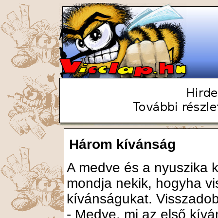
Három kívánság
A medve és a nyuszika k
mondja nekik, hogyha vis
kívánságukat. Visszadob
- Medve, mi az első kív