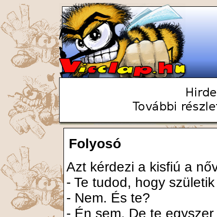
Folyosó
Azt kérdezi a kisfiú a nőv
- Te tudod, hogy születi
- Nem. És te?
- Én sem. De te egyszer