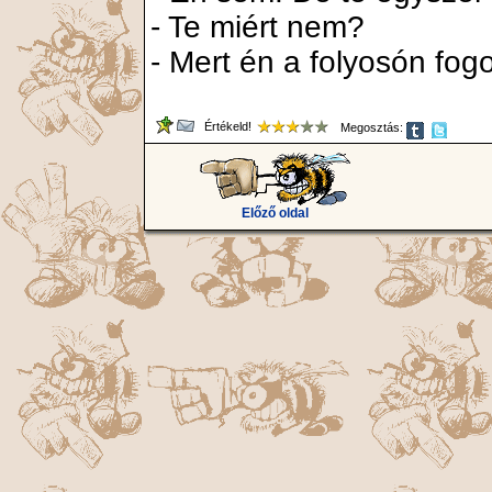
- Te miért nem?
- Mert én a folyosón fogo
Értékeld!
Megosztás:
Előző oldal