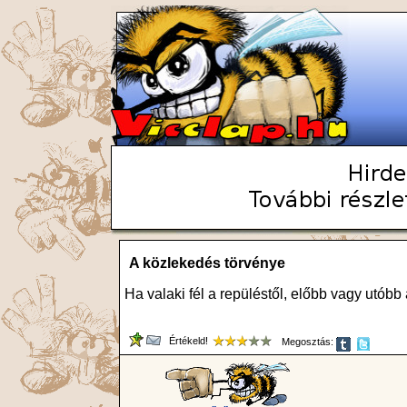
A közlekedés törvénye
Ha valaki fél a repüléstől, előbb vagy utób
Értékeld!
Megosztás: