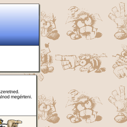
szeretned.
álnod megérteni.