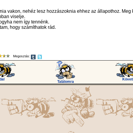
inia vakon, nehéz lesz hozzászoknia ehhez az állapothoz. Meg k
bban viselje.
hogyha nem így tennénk.
dtam, hogy számíthatok rád.
Megosztás:
dal
Követ
Találomra