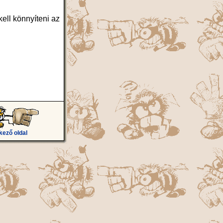
ell könnyíteni az
kező oldal