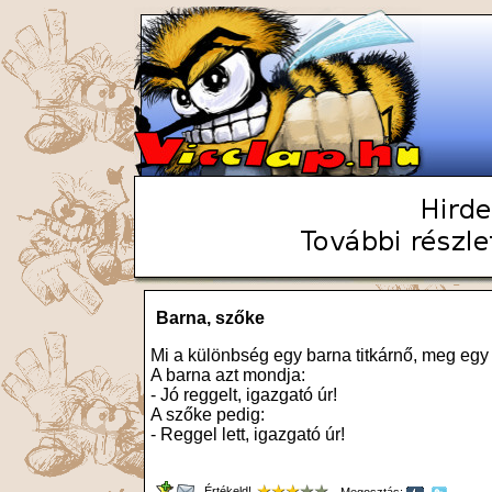
Barna, szőke
Mi a különbség egy barna titkárnő, meg egy
A barna azt mondja:
- Jó reggelt, igazgató úr!
A szőke pedig:
- Reggel lett, igazgató úr!
Értékeld!