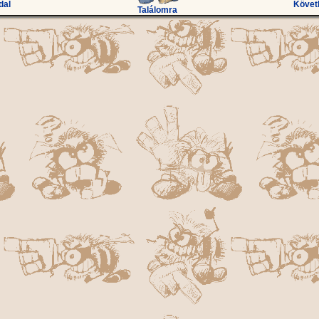
dal
Követ
Találomra