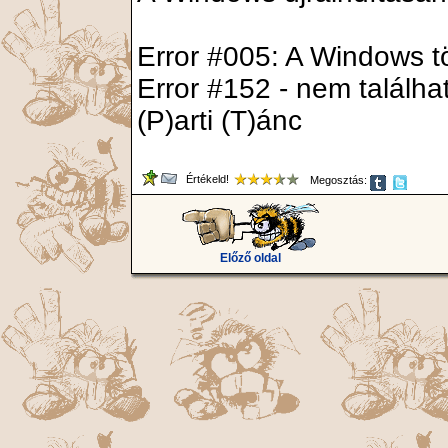
Error #005: A Windows tö
Error #152 - nem találh
(P)arti (T)ánc
Értékeld!
Megosztás:
Előző oldal