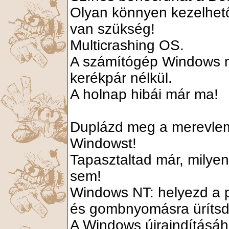
Olyan könnyen kezelhető
van szükség!
Multicrashing OS.
A számítógép Windows né
kerékpár nélkül.
A holnap hibái már ma!
Duplázd meg a merevleme
Windowst!
Tapasztaltad már, mily
sem!
Windows NT: helyezd a 
és gombnyomásra ürítsd
A Windows újraindításáh