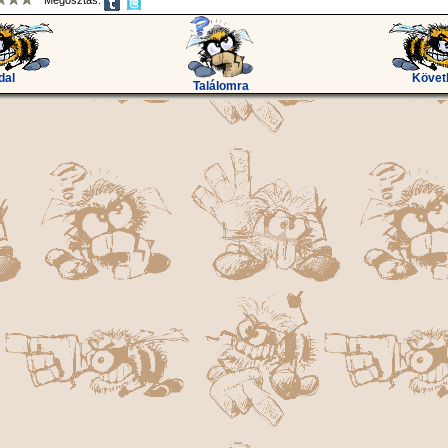
Megosztás:
dal
Követ
Találomra