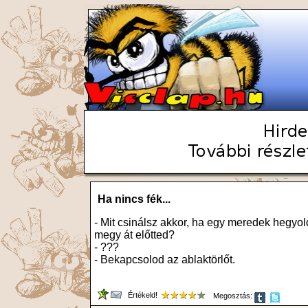
Ha nincs fék...
- Mit csinálsz akkor, ha egy meredek hegyo
megy át előtted?
- ???
- Bekapcsolod az ablaktörlőt.
Értékeld!
Megosztás: