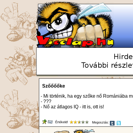
Szőőőőke
- Mi történik, ha egy szőke nő Romániába m
- ???
- Nő az átlagos IQ - itt is, ott is!
Értékeld!
Megosztás: