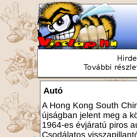
Autó
A Hong Kong South Chin
újságban jelent meg a k
1964-es évjáratú piros au
Csodálatos visszapillantó