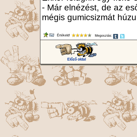
- Már elnézést, de az es
mégis gumicsizmát húzun
Értékeld!
Megosztás:
Előző oldal