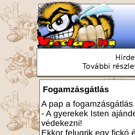
Fogamzásgátlás
A pap a fogamzásgátlás 
- A gyerekek Isten aján
védekezni!
Ekkor felugrik egy fickó 