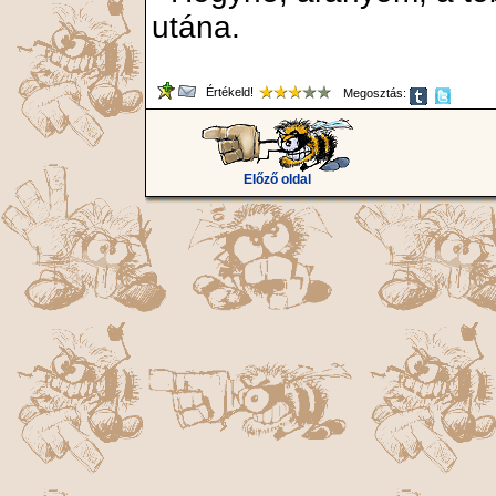
utána.
Értékeld!
Megosztás:
Előző oldal