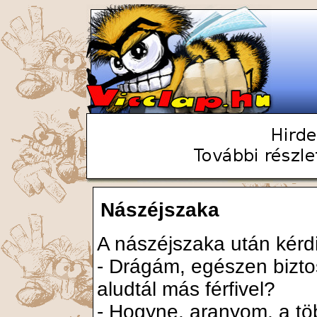
Nászéjszaka
A nászéjszaka után kérdi 
- Drágám, egészen bizt
aludtál más férfivel?
- Hogyne, aranyom, a tö