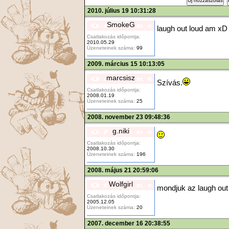
Új hozzászólás
2010. július 19 10:31:28
SmokeG
laugh out loud am xD
Csatlakozás időpontja:
2010.05.29
Üzeneteinek száma:
99
2009. március 15 10:13:05
marcsisz
Szívás.
Csatlakozás időpontja:
2008.01.19
Üzeneteinek száma:
25
2008. november 23 09:48:36
g.niki
Csatlakozás időpontja:
2008.10.30
Üzeneteinek száma:
196
2008. május 21 20:59:06
Wolfgirl
mondjuk az laugh out 
Csatlakozás időpontja:
2005.12.05
Üzeneteinek száma:
20
2007. december 16 20:38:55