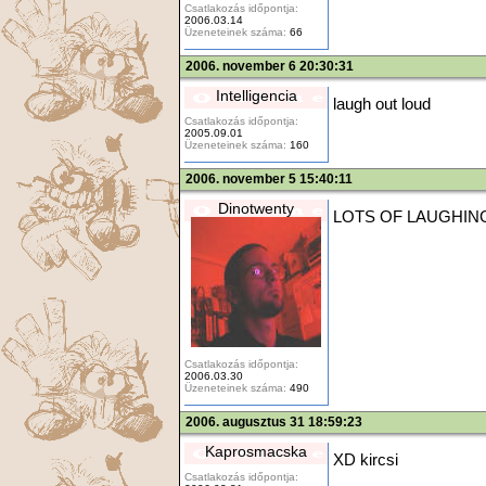
Csatlakozás időpontja:
2006.03.14
Üzeneteinek száma:
66
2006. november 6 20:30:31
Intelligencia
laugh out loud
Csatlakozás időpontja:
2005.09.01
Üzeneteinek száma:
160
2006. november 5 15:40:11
Dinotwenty
LOTS OF LAUGHIN
Csatlakozás időpontja:
2006.03.30
Üzeneteinek száma:
490
2006. augusztus 31 18:59:23
Kaprosmacska
XD kircsi
Csatlakozás időpontja: