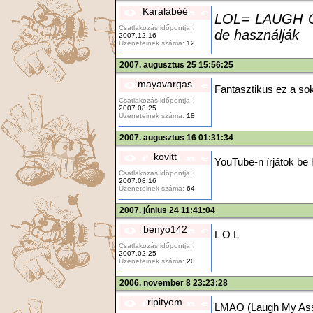
Karalábéé
LOL= LAUGH ON
Csatlakozás időpontja:
de használják
2007.12.16
Üzeneteinek száma:
12
2007. augusztus 25 15:56:25
mayavargas
Fantasztikus ez a s
Csatlakozás időpontja:
2007.08.25
Üzeneteinek száma:
18
2007. augusztus 16 01:31:34
kovitt
YouTube-n írjátok be 
Csatlakozás időpontja:
2007.08.16
Üzeneteinek száma:
64
2007. június 24 11:41:04
benyo142
L O L
Csatlakozás időpontja:
2007.02.25
Üzeneteinek száma:
20
2006. november 8 23:23:28
ripityom
LMAO (Laugh My Ass