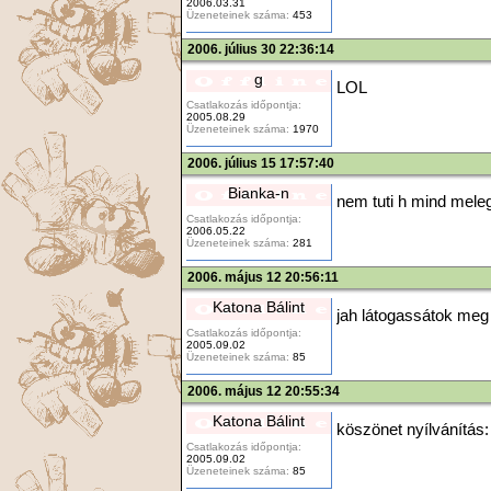
2006.03.31
Üzeneteinek száma:
453
2006. július 30 22:36:14
g
LOL
Csatlakozás időpontja:
2005.08.29
Üzeneteinek száma:
1970
2006. július 15 17:57:40
Bianka-n
nem tuti h mind meleg.
Csatlakozás időpontja:
2006.05.22
Üzeneteinek száma:
281
2006. május 12 20:56:11
Katona Bálint
jah látogassátok meg 
Csatlakozás időpontja:
2005.09.02
Üzeneteinek száma:
85
2006. május 12 20:55:34
Katona Bálint
köszönet nyílvánítás
Csatlakozás időpontja:
2005.09.02
Üzeneteinek száma:
85