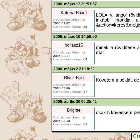
2006. május 12 20:53:57
Katona Bálint
LOL= v. angol rövid
inkább mondja a lin
Csatlakozás időpontja:
2005.09.02
&action=keres&megje
Üzeneteinek száma:
85
2006. május 10 14:56:00
horasz15
minek a rövidítése 
már
Csatlakozás időpontja:
2006.02.17
Üzeneteinek száma:
64
2006. május 2 21:18:32
Black Bird
Követem a példát, d
Csatlakozás időpontja:
2006.03.06
Üzeneteinek száma:
27
2006. április 30 00:25:41
Brigitte
csak h kövessem p
Csatlakozás időpontja:
2006.02.18
Üzeneteinek száma:
63
Öss