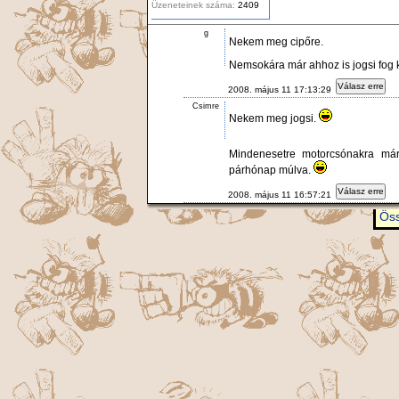
Üzeneteinek száma:
2409
g
Nekem meg cipőre.
Nemsokára már ahhoz is jogsi fog k
Válasz erre
2008. május 11 17:13:29
Csimre
Nekem meg jogsi.
Mindenesetre motorcsónakra már
párhónap múlva.
Válasz erre
2008. május 11 16:57:21
Öss