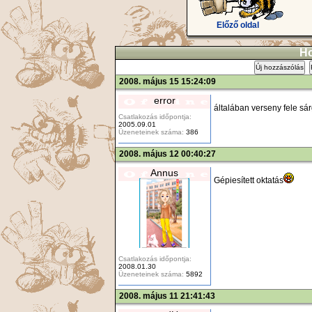
Előző oldal
Ho
Új hozzászólás
2008. május 15 15:24:09
error
általában verseny fele sá
Csatlakozás időpontja:
2005.09.01
Üzeneteinek száma:
386
2008. május 12 00:40:27
Annus
Gépiesített oktatás
Csatlakozás időpontja:
2008.01.30
Üzeneteinek száma:
5892
2008. május 11 21:41:43