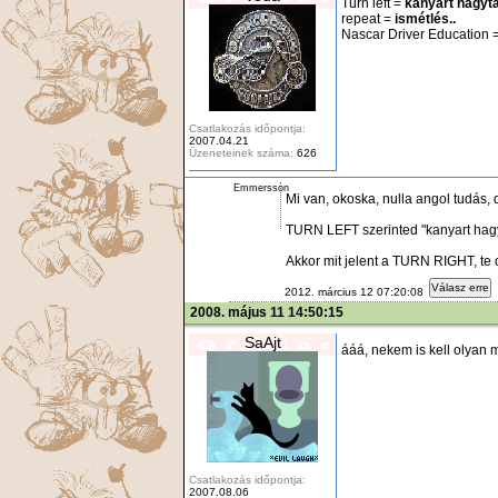
Turn left =
kanyart hagyta
repeat =
ismétlés..
Nascar Driver Education 
Csatlakozás időpontja:
2007.04.21
Üzeneteinek száma:
626
Emmersson
Mi van, okoska, nulla angol tudás,
TURN LEFT szerinted "kanyart hagy
Akkor mit jelent a TURN RIGHT, te
Válasz erre
2012. március 12 07:20:08
2008. május 11 14:50:15
SaAjt
ááá, nekem is kell olyan 
Csatlakozás időpontja:
2007.08.06