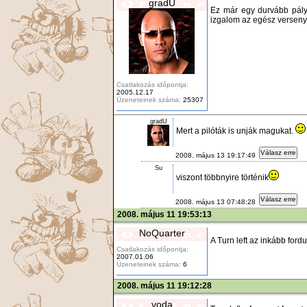
gradU
Ez már egy durvább pálya
izgalom az egész versenybe
Csatlakozás időpontja:
2005.12.17
Üzeneteinek száma:
25307
gradU
Mert a pilóták is unják magukat.
Válasz erre
2008. május 13 19:17:49
Su
viszont többnyire történik
Válasz erre
2008. május 13 07:48:28
2008. május 11 19:53:13
NoQuarter
A Turn left az inkább fordu
Csatlakozás időpontja:
2007.01.06
Üzeneteinek száma:
6
2008. május 11 19:12:28
voda