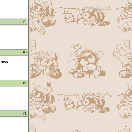
#4
#3
 úton.
#2
#1