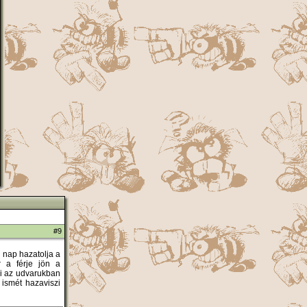
#9
 nap hazatolja a
r a férje jön a
si az udvarukban
 ismét hazaviszi