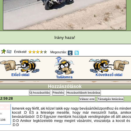
Irány haza!
Értékeld!
Megosztás:
Előző oldal
Következő oldal
Találomra
Hozzászólások
Új hozzászólás
Frissítés
Hozzászólások bezárása
22:59:28
Válasz erre
Társalgás listázása
Ismerek egy férfit, aki közel lakik egy nagy bevásárlóközponthoz és minden
kocsit :D ÉS a felesége mesélte, hogy már messziről hallja, amiko
a:
bevásárlásból :D:D Egyszer mentünk hozzájuk vendégségbe ott állt akoc
106
:D:D Amikor legközelebb megy megint vásárolni, visszatolja a kocsit és
:D:D