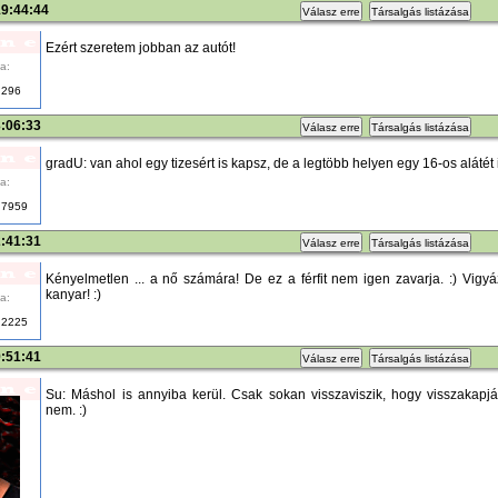
19:44:44
Válasz erre
Társalgás listázása
Ezért szeretem jobban az autót!
a:
296
3:06:33
Válasz erre
Társalgás listázása
gradU: van ahol egy tizesért is kapsz, de a legtöbb helyen egy 16-os alátét
a:
7959
2:41:31
Válasz erre
Társalgás listázása
Kényelmetlen ... a nő számára! De ez a férfit nem igen zavarja. :) Vigyá
kanyar! :)
a:
2225
9:51:41
Válasz erre
Társalgás listázása
Su: Máshol is annyiba kerül. Csak sokan visszaviszik, hogy visszakapj
nem. :)