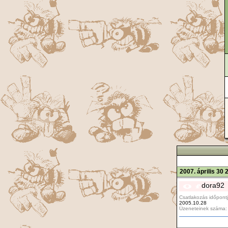
2007. április 30 
dora92
Csatlakozás időpontj
2005.10.28
Üzeneteinek száma: