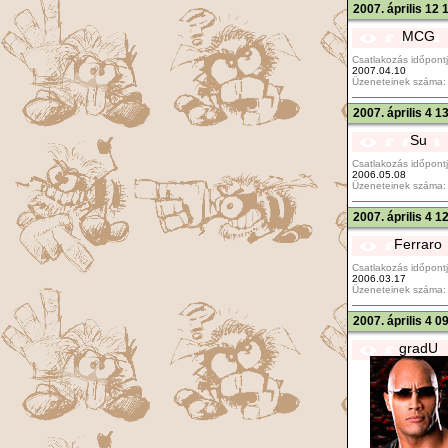
2007. április 12 
MCG
Csatlakozás időpontj
2007.04.10
Üzeneteinek száma:
2007. április 4 1
Su
Csatlakozás időpontj
2006.05.08
Üzeneteinek száma:
2007. április 4 1
Ferraro
Csatlakozás időpontj
2006.03.17
Üzeneteinek száma:
2007. április 4 0
gradU