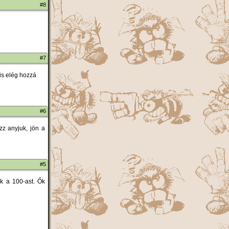
#8
#7
 is elég hozzá
#6
zz anyjuk, jön a
#5
ák a 100-ast. Ők