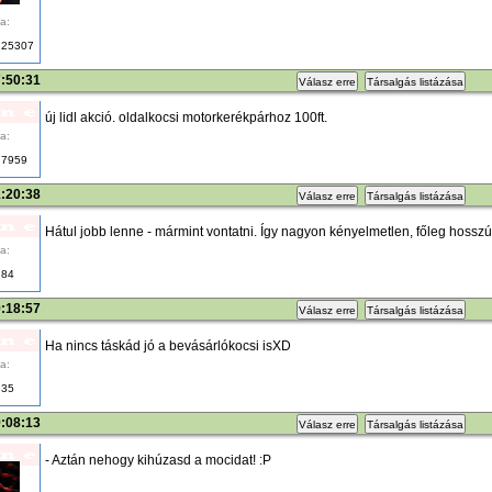
a:
25307
7:50:31
Válasz erre
Társalgás listázása
új lidl akció. oldalkocsi motorkerékpárhoz 100ft.
a:
7959
1:20:38
Válasz erre
Társalgás listázása
Hátul jobb lenne - mármint vontatni. Így nagyon kényelmetlen, főleg hosszú
a:
84
9:18:57
Válasz erre
Társalgás listázása
Ha nincs táskád jó a bevásárlókocsi isXD
a:
35
9:08:13
Válasz erre
Társalgás listázása
- Aztán nehogy kihúzasd a mocidat! :P