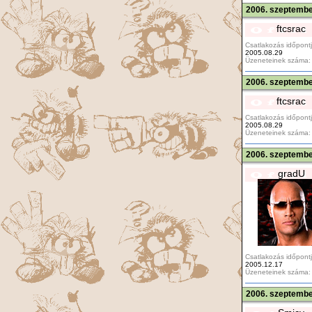
2006. szeptembe
ftcsrac
Csatlakozás időpontj
2005.08.29
Üzeneteinek száma:
2006. szeptembe
ftcsrac
Csatlakozás időpontj
2005.08.29
Üzeneteinek száma:
2006. szeptembe
gradU
Csatlakozás időpontj
2005.12.17
Üzeneteinek száma:
2006. szeptembe