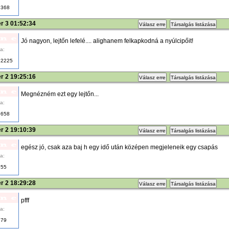
368
r 3 01:52:34
Válasz erre
Társalgás listázása
Jó nagyon, lejtőn lefelé.... alighanem felkapkodná a nyúlcipőit!
a:
2225
r 2 19:25:16
Válasz erre
Társalgás listázása
Megnézném ezt egy lejtőn...
a:
658
r 2 19:10:39
Válasz erre
Társalgás listázása
egész jó, csak aza baj h egy idő után középen megjeleneik egy csapás
a:
55
r 2 18:29:28
Válasz erre
Társalgás listázása
pfff
a:
79