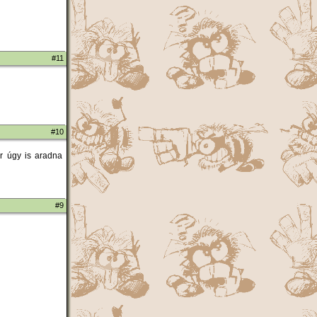
#11
#10
or úgy is aradna
#9