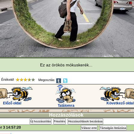
Ez az örökös mókuskerék...
Értékeld!
Megosztás:
Előző oldal
Következő oldal
Találomra
Hozzászólások
Új hozzászólás
Frissítés
Hozzászólások bezárása
r 3 14:57:20
Válasz erre
Társalgás listázása