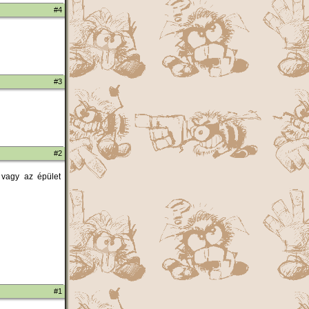
#4
#3
#2
 vagy az épület
#1