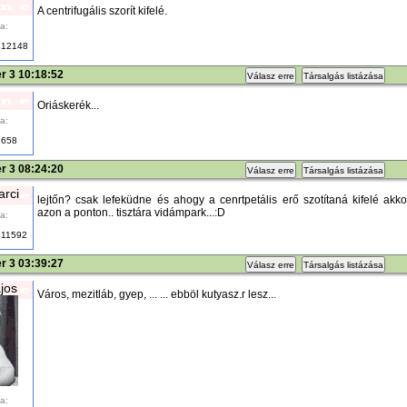
A centrifugális szorít kifelé.
a:
12148
r 3 10:18:52
Válasz erre
Társalgás listázása
Oriáskerék...
a:
658
r 3 08:24:20
Válasz erre
Társalgás listázása
rci
lejtőn? csak lefeküdne és ahogy a cenrtpetális erő szotítaná kifelé akk
azon a ponton.. tisztára vidámpark...:D
a:
11592
r 3 03:39:27
Válasz erre
Társalgás listázása
ajos
Város, mezitláb, gyep, ... ... ebböl kutyasz.r lesz...
a: