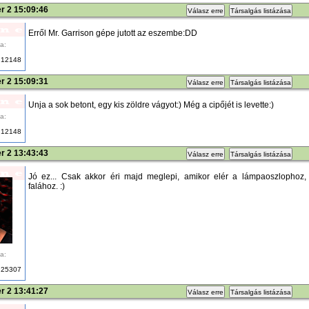
r 2 15:09:46
Válasz erre
Társalgás listázása
Erről Mr. Garrison gépe jutott az eszembe:DD
a:
12148
r 2 15:09:31
Válasz erre
Társalgás listázása
Unja a sok betont, egy kis zöldre vágyot:) Még a cipőjét is levette:)
a:
12148
r 2 13:43:43
Válasz erre
Társalgás listázása
Jó ez... Csak akkor éri majd meglepi, amikor elér a lámpaoszlophoz,
falához. :)
a:
25307
r 2 13:41:27
Válasz erre
Társalgás listázása