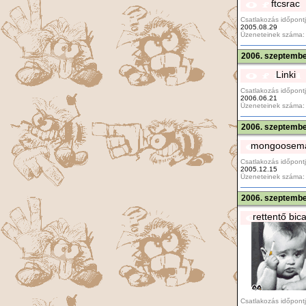
ftcsrac
Csatlakozás időpontj
2005.08.29
Üzeneteinek száma:
2006. szeptembe
Linki
Csatlakozás időpontj
2006.06.21
Üzeneteinek száma:
2006. szeptembe
mongoosema
Csatlakozás időpontj
2005.12.15
Üzeneteinek száma:
2006. szeptembe
rettentő bic
Csatlakozás időpontj