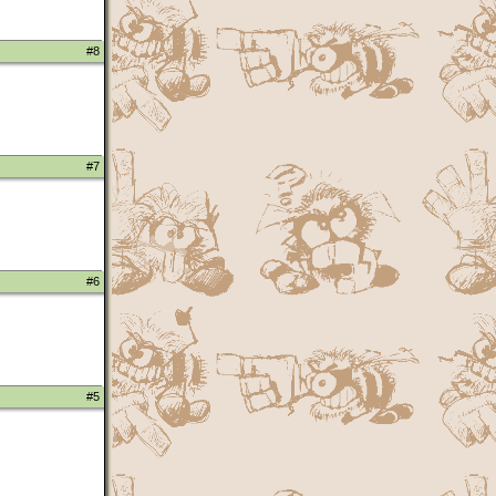
#8
#7
#6
#5