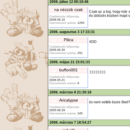
2009. július 12 00:10:46
na nézzük csak
Csak az a baj, hogy már 
és üldözés közben majd sz
Csatlakozás időpontja:
2009.06.10
Üzeneteinek száma:
1250
2006. augusztus 3 17:33:31
Pilica
XDD
Csatlakozás időpontja:
2006.06.30
Üzeneteinek száma:
251
2006. május 21 15:01:33
buffon001
:):):):):):):):)
Csatlakozás időpontja:
2006.05.21
Üzeneteinek száma:
8
2006. március 8 21:30:18
Aricalypse
és nem vették észre őket??
Csatlakozás időpontja:
2005.08.29
Üzeneteinek száma:
245
2006. március 7 18:54:27