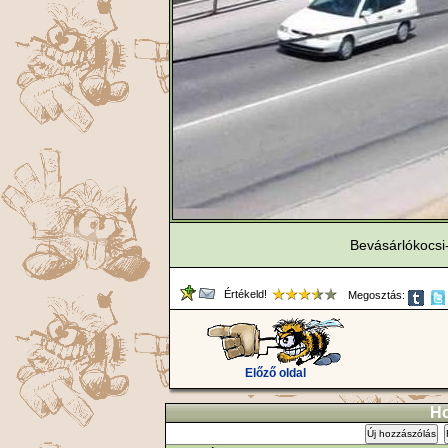
Bevásárlókocsi
Értékeld!
Megosztás:
Előző oldal
Ho
Új hozzászólás