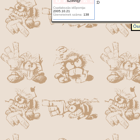
szilvi@
:D
Csatlakozás időpontja:
2005.10.21
Üzeneteinek száma:
138
Öss