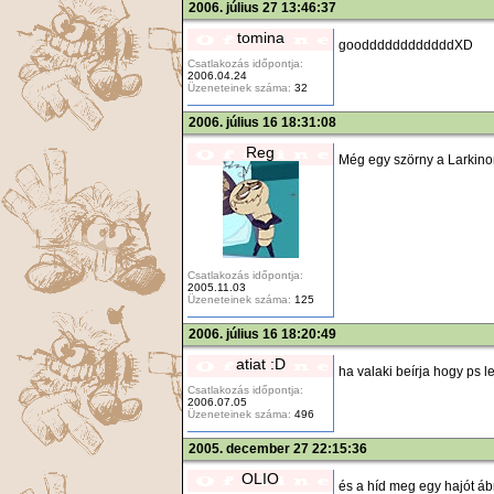
2006. július 27 13:46:37
tomina
gooddddddddddddXD
Csatlakozás időpontja:
2006.04.24
Üzeneteinek száma:
32
2006. július 16 18:31:08
Reg
Még egy szörny a Larkino
Csatlakozás időpontja:
2005.11.03
Üzeneteinek száma:
125
2006. július 16 18:20:49
atiat :D
ha valaki beírja hogy ps 
Csatlakozás időpontja:
2006.07.05
Üzeneteinek száma:
496
2005. december 27 22:15:36
OLIO
és a híd meg egy hajót áb