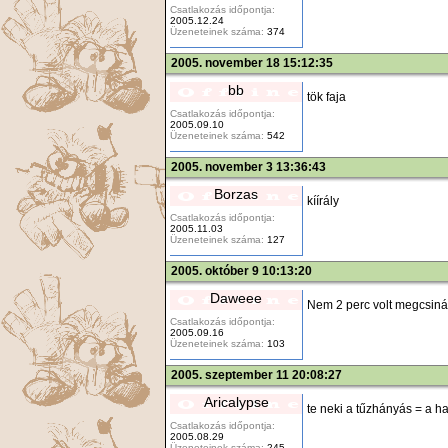
Csatlakozás időpontja:
2005.12.24
Üzeneteinek száma:
374
2005. november 18 15:12:35
bb
tök faja
Csatlakozás időpontja:
2005.09.10
Üzeneteinek száma:
542
2005. november 3 13:36:43
Borzas
kíírály
Csatlakozás időpontja:
2005.11.03
Üzeneteinek száma:
127
2005. október 9 10:13:20
Daweee
Nem 2 perc volt megcsiná
Csatlakozás időpontja:
2005.09.16
Üzeneteinek száma:
103
2005. szeptember 11 20:08:27
Aricalypse
te neki a tűzhányás = a hal
Csatlakozás időpontja:
2005.08.29
Üzeneteinek száma:
245