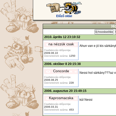
Előző oldal
Ho
Új hozzászólás
2010. április 12 23:10:32
na nézzük csak
Ahun van e jó kis sárkány
Csatlakozás időpontja:
2009.06.10
Üzeneteinek száma:
1250
2006. október 8 20:15:38
Concorde
Nessi hol sárkány???az viz
Csatlakozás időpontja:
2006.08.25
Üzeneteinek száma:
228
2006. augusztus 20 15:49:15
Kaprosmacska
kúl Nessi
Csatlakozás időpontja:
2006.03.31
Üzeneteinek száma:
453