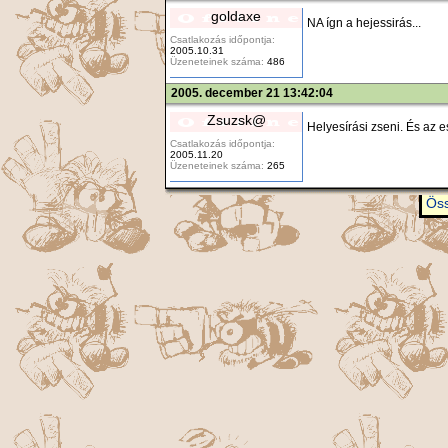
goldaxe
NA ígn a hejessirás...
Csatlakozás időpontja:
2005.10.31
Üzeneteinek száma:
486
2005. december 21 13:42:04
Zsuzsk@
Helyesírási zseni. És az es
Csatlakozás időpontja:
2005.11.20
Üzeneteinek száma:
265
Öss