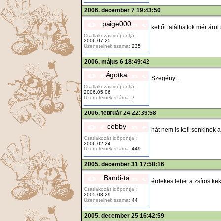
2006. december 7 19:43:50
paige000
kettőt találhattok mér áru
Csatlakozás időpontja:
2006.07.25
Üzeneteinek száma:
235
2006. május 6 18:49:42
Ágotka
Szegény...
Csatlakozás időpontja:
2006.05.06
Üzeneteinek száma:
7
2006. február 24 22:39:58
debby
hát nem is kell senkinek 
Csatlakozás időpontja:
2006.02.24
Üzeneteinek száma:
449
2005. december 31 17:58:16
Bandi-ta
érdekes lehet a zsíros kek
Csatlakozás időpontja:
2005.08.29
Üzeneteinek száma:
44
2005. december 25 16:42:59