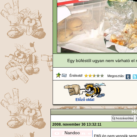
Egy büféstől ugyan nem várható el n
Értékeld!
Megosztás:
Előző oldal
Ho
Új hozzászólás
2008. november 30 13:32:11
Nandoo
Ettől én nem vennék semm