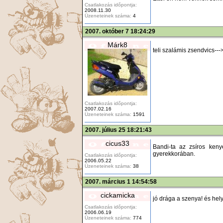
Csatlakozás időpontja:
2008.11.30
Üzeneteinek száma:
4
2007. október 7 18:24:29
Márk8
teli szalámis zsendvics--
Csatlakozás időpontja:
2007.02.16
Üzeneteinek száma:
1591
2007. július 25 18:21:43
cicus33
Bandi-ta az zsíros keny
gyerekkorában.
Csatlakozás időpontja:
2006.05.22
Üzeneteinek száma:
38
2007. március 1 14:54:58
cickamicka
jó drága a szenya! és hely
Csatlakozás időpontja:
2006.06.19
Üzeneteinek száma:
774