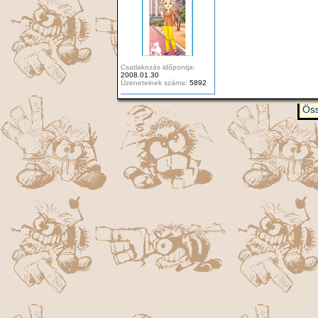
Csatlakozás időpontja:
2008.01.30
Üzeneteinek száma:
5892
Öss