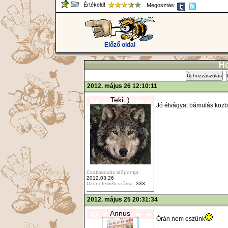
Értékeld!
Megosztás:
Előző oldal
Ho
Új hozzászólás
2012. május 26 12:10:11
Teki :)
Jó étvágyat bámulás közbe
Csatlakozás időpontja:
2012.03.26
Üzeneteinek száma:
333
2012. május 25 20:31:34
Annus
Órán nem eszünk