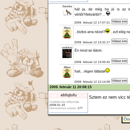
Sansika
hát ja, de még ha jó is az i
vértől?/lekvártól? ...
Válasz erre
2009. február 12 17:07:21
lilliput
...biztos arra nézel?
...ezt elég 
Válasz erre
2009. február 12 13:31:17
senkiknz
Én most se látom.
Válasz erre
2009. február 12 13:00:42
lilliput
hali, ..régen láttalak
Válasz erre
2009. február 12 12:14:08
2009. február 11 20:08:15
ebfojtofu
Sztem ez nem vicc t
Csatlakozás időpontja:
2008.01.10
Üzeneteinek száma:
177
Öss