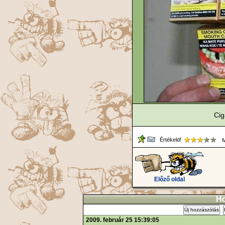
Cig
Értékeld!
M
Előző oldal
Ho
Új hozzászólás
2009. február 25 15:39:05