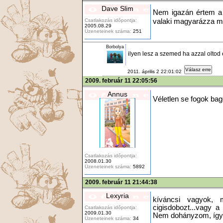
Dave Slim
Nem igazán értem a 
Csatlakozás időpontja:
valaki magyarázza m
2005.08.29
Üzeneteinek száma:
251
Borbolya
ilyen lesz a szemed ha azzal oltod el
Válasz erre
2011. április 2 22:01:02
2009. február 11 22:05:56
Annus
Véletlen se fogok bagó
Csatlakozás időpontja:
2008.01.30
Üzeneteinek száma:
5892
2009. február 11 21:44:38
Lexyria
kíváncsi vagyok, m
cigisdobozt...vagy a 
Csatlakozás időpontja:
2009.01.30
Nem dohányzom, így k
Üzeneteinek száma:
34