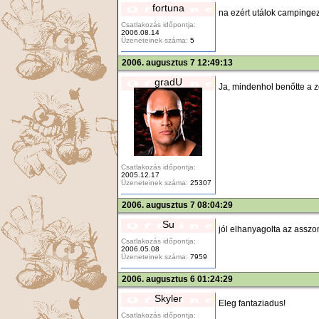
fortuna
na ezért utálok campingezn
Csatlakozás időpontja:
2006.08.14
Üzeneteinek száma:
5
2006. augusztus 7 12:49:13
gradU
Ja, mindenhol benőtte a zöl
Csatlakozás időpontja:
2005.12.17
Üzeneteinek száma:
25307
2006. augusztus 7 08:04:29
Su
jól elhanyagolta az asszo
Csatlakozás időpontja:
2006.05.08
Üzeneteinek száma:
7959
2006. augusztus 6 01:24:29
Skyler
Eleg fantaziadus!
Csatlakozás időpontja: