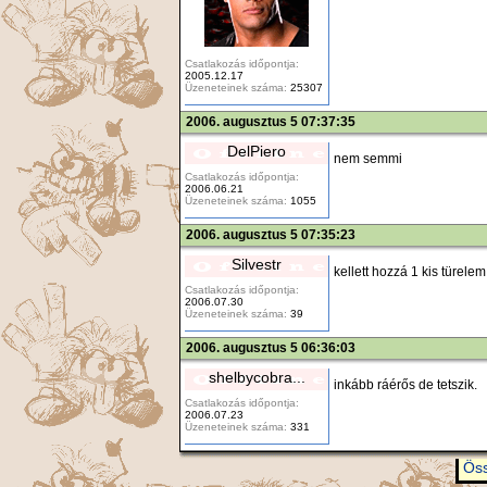
Csatlakozás időpontja:
2005.12.17
Üzeneteinek száma:
25307
2006. augusztus 5 07:37:35
DelPiero
nem semmi
Csatlakozás időpontja:
2006.06.21
Üzeneteinek száma:
1055
2006. augusztus 5 07:35:23
Silvestr
kellett hozzá 1 kis türelem
Csatlakozás időpontja:
2006.07.30
Üzeneteinek száma:
39
2006. augusztus 5 06:36:03
shelbycobra...
inkább ráérős de tetszik.
Csatlakozás időpontja:
2006.07.23
Üzeneteinek száma:
331
Öss