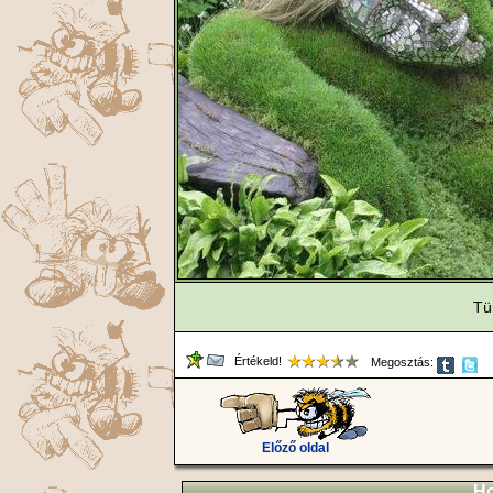
Tü
Értékeld!
Megosztás:
Előző oldal
Ho