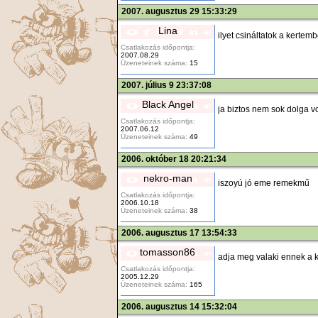
2007. augusztus 29 15:33:29
Lina
ilyet csináltatok a kertem
Csatlakozás időpontja:
2007.08.29
Üzeneteinek száma:
15
2007. július 9 23:37:08
Black Angel
ja biztos nem sok dolga vol
Csatlakozás időpontja:
2007.06.12
Üzeneteinek száma:
49
2006. október 18 20:21:34
nekro-man
iszoyú jó eme remekmű
Csatlakozás időpontja:
2006.10.18
Üzeneteinek száma:
38
2006. augusztus 17 13:54:33
tomasson86
adja meg valaki ennek a k
Csatlakozás időpontja:
2005.12.29
Üzeneteinek száma:
165
2006. augusztus 14 15:32:04