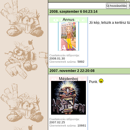
Új hozzászólás
2008. szeptember 6 04:23:14
Annus
Jó kép, tetszik a kertész 
Csatlakozás időpontja:
2008.01.30
Üzeneteinek száma:
5892
2007. november 2 22:20:08
Méjdenboj
Punk.
Csatlakozás időpontja:
2007.02.25
Üzeneteinek száma:
10661