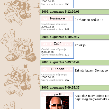
2006.04.30
Üzeneteinek száma:
355
2006. augusztus 5 12:20:06
Fenimore
És ráadásul szőke :D
Csatlakozás időpontja:
2006.02.18
Üzeneteinek száma:
942
2006. augusztus 5 10:22:17
Zsófi
ez tök jó
Csatlakozás időpontja:
2005.11.05
Üzeneteinek száma:
119
2006. augusztus 5 09:50:49
F. Zoltán
Ezt már láttam. De nagyon
Csatlakozás időpontja:
2006.04.10
Üzeneteinek száma:
257
2006. augusztus 5 09:25:37
gradU
A kertész nagy öröme lehe
haját még megfésülhette 