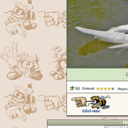
Ú
Értékeld!
Megosz
Előző oldal
Ho