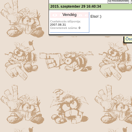
Új hozzászólás
2015. szeptember 29 16:40:34
Vendég
Elso! :)
Csatlakozás időpontja:
2007.08.31
Üzeneteinek száma:
0
Öss