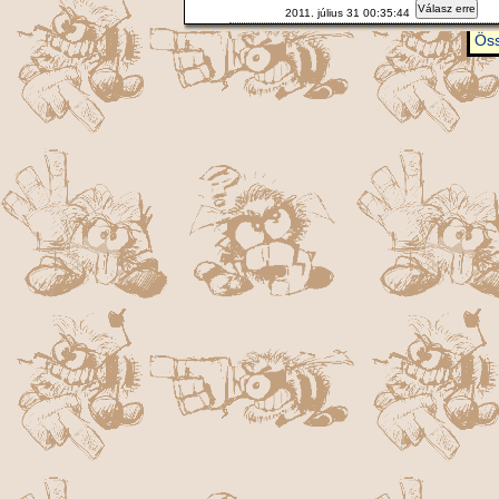
Válasz erre
2011. július 31 00:35:44
Öss