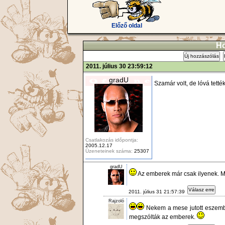
Előző oldal
Ho
Új hozzászólás
2011. július 30 23:59:12
gradU
Szamár volt, de lóvá tették
Csatlakozás időpontja:
2005.12.17
Üzeneteinek száma:
25307
gradU
Az emberek már csak ilyenek. 
Válasz erre
2011. július 31 21:57:39
Rajzoló
Nekem a mese jutott eszembe,
megszólták az emberek.