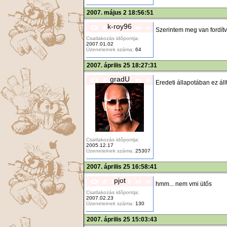
2007. május 2 18:56:51
k-roy96
Szerintem meg van fordítv
Csatlakozás időpontja:
2007.01.02
Üzeneteinek száma:
64
2007. április 25 18:27:31
gradU
Eredeti állapotában ez állt,
Csatlakozás időpontja:
2005.12.17
Üzeneteinek száma:
25307
2007. április 25 16:58:41
pjot
hmm... nem vmi ütős
Csatlakozás időpontja:
2007.02.23
Üzeneteinek száma:
130
2007. április 25 15:03:43