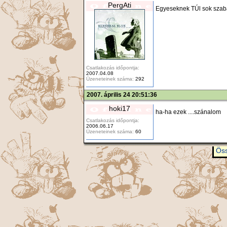
PergAti
Egyeseknek TÚl sok szabad
Csatlakozás időpontja:
2007.04.08
Üzeneteinek száma:
292
2007. április 24 20:51:36
hoki17
ha-ha ezek ....szánalom
Csatlakozás időpontja:
2006.06.17
Üzeneteinek száma:
60
Öss