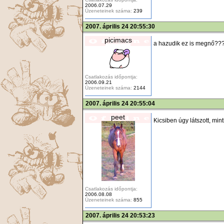
2006.07.29
Üzeneteinek száma:
239
2007. április 24 20:55:30
picimacs
a hazudik ez is megnő??
Csatlakozás időpontja:
2006.09.21
Üzeneteinek száma:
2144
2007. április 24 20:55:04
peet
Kicsiben úgy látszott, mi
Csatlakozás időpontja:
2006.08.08
Üzeneteinek száma:
855
2007. április 24 20:53:23