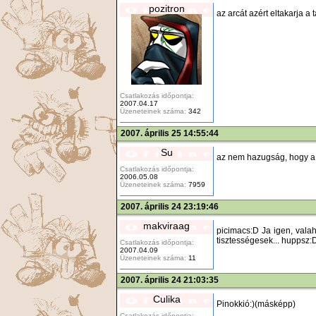
pozitron
az arcát azért eltakarja a 
Csatlakozás időpontja:
2007.04.17
Üzeneteinek száma:
342
2007. április 25 14:55:44
Su
az nem hazugság, hogy a s
Csatlakozás időpontja:
2006.05.08
Üzeneteinek száma:
7959
2007. április 24 23:19:46
makviraag
picimacs:D Ja igen, vala
tisztességesek... huppsz:
Csatlakozás időpontja:
2007.04.09
Üzeneteinek száma:
11
2007. április 24 21:03:35
Culika
Pinokkió:)(másképp)
Csatlakozás időpontja: