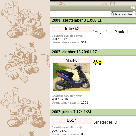
Ho
Új hozzászólás
2008. szeptember 3 13:08:11
Toto652
"Megtaláltuk Pinokkió alte
Csatlakozás időpontja:
2007.08.31
Üzeneteinek száma:
309
2007. október 13 20:01:07
Márk8
Csatlakozás időpontja:
2007.02.16
Üzeneteinek száma:
1591
2007. június 7 17:11:24
Bé14
Lehetséges :D
Csatlakozás időpontja:
2007.06.07
Üzeneteinek száma:
38